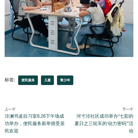
标签:
便民服务
儿童
青少年
上一个
下一个
泾澜书桌自习室8.26下午场成
河寸泾社区成功举办“七彩的
功举办，便民服务新举措受居
夏日之三轮车的‘动力密码’”活
民欢迎
动