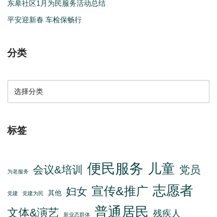
东皋社区1月为民服务活动总结
平安迎新春 车检保畅行
分类
标签
便民服务
儿童
会议&培训
党员
为老服务
志愿者
宣传&推广
妇女
其他
党建
党建为民
普通居民
文体&演艺
残疾人
新业态群体